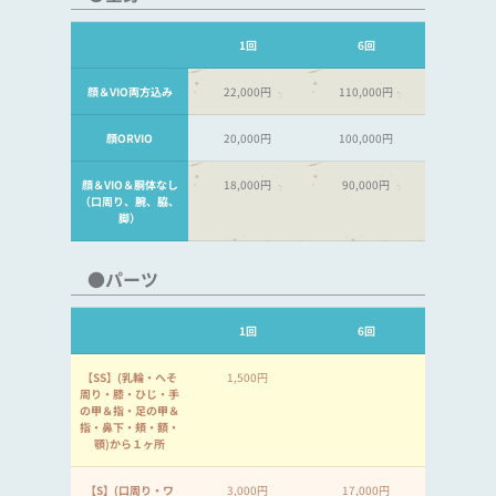
1回
6回
顔＆VIO両方込み
22,000円
110,000円
顔ORVIO
20,000円
100,000円
顔＆VIO＆胴体なし
18,000円
90,000円
（口周り、腕、脇、
脚）
●パーツ
1回
6回
【SS】(乳輪・へそ
1,500円
周り・膝・ひじ・手
の甲＆指・足の甲＆
指・鼻下・頬・額・
顎)から１ヶ所
【S】(口周り・ワ
3,000円
17,000円